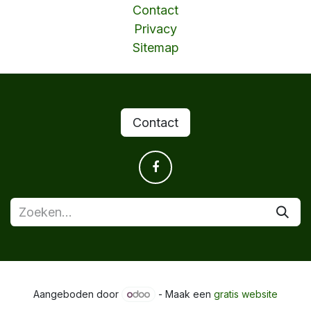
Contact
Privacy
Sitemap
Contact
Aangeboden door
- Maak een
gratis website