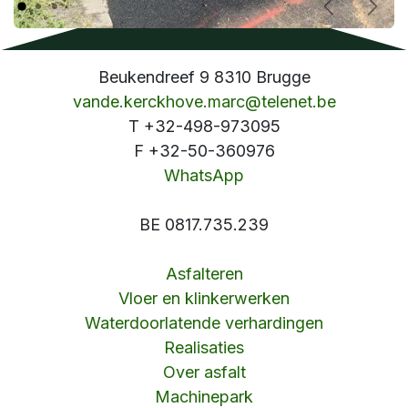
Vorige
Volg
Beukendreef 9 8310 Brugge
vande.kerckhove.marc@telenet.be
T +32-498-973095
F +32-50-360976
WhatsApp
BE 0817.735.239
Asfalteren
Vloer en klinkerwerken
Waterdoorlatende verhardingen
Realisaties
Over asfalt
Machinepark